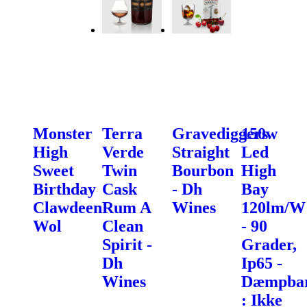
Monster
Terra
Gravediggers
150w
High
Verde
Straight
Led
Sweet
Twin
Bourbon
High
Birthday
Cask
- Dh
Bay
Clawdeen
Rum A
Wines
120lm/W
Wol
Clean
- 90
Spirit -
Grader,
Dh
Ip65 -
Wines
Dæmpba
: Ikke