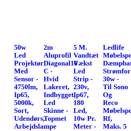
50w
2m
5 M.
Ledlife
Led
Aluprofil
Vandtæt
Møbelspo
Projektør
Diagonal10
Vækst
Dæmpba
Med
C -
Led
Strømfor
Sensor -
Hvid
Strip -
30w -
4750lm,
Lakeret,
230v,
Til Sono
Ip65,
Indbygget,
Ip67,
Og
5000k,
Led
180
Reco
Sort,
Skinne -
Led,
Møbelspo
Udendørs,
Topmet
10w Pr.
Rf,
Arbejdslampe
Meter -
Maks. 5