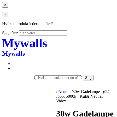
×
×
Hvilket produkt leder du efter?
Søg efter:
Mywalls
Mywalls
Søg
/
Neutral
/
30w Gadelampe - ø54,
Ip65, 5000k - Kulør Neutral -
Videx
30w Gadelampe