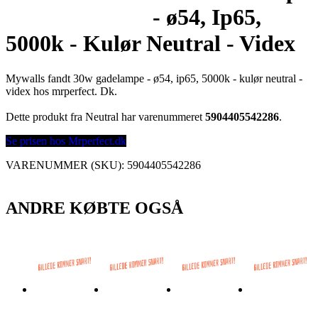
- ø54, Ip65,
5000k - Kulør Neutral - Videx
Mywalls fandt 30w gadelampe - ø54, ip65, 5000k - kulør neutral -
videx hos mrperfect. Dk.
Dette produkt fra Neutral har varenummeret
5904405542286
.
Se prisen hos Mrperfect.dk
VARENUMMER (SKU):
5904405542286
ANDRE KØBTE OGSÅ