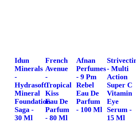
Idun
French
Afnan
Strivecti
Minerals
Avenue
Perfumes
- Multi
-
-
- 9 Pm
Action
Hydrasoft
Tropical
Rebel
Super C
Mineral
Kiss
Eau De
Vitamin
Foundation
Eau De
Parfum
Eye
Saga -
Parfum
- 100 Ml
Serum -
30 Ml
- 80 Ml
15 Ml