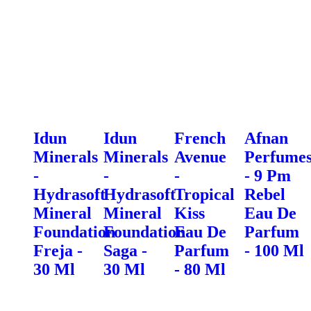
Idun
Idun
French
Afnan
Minerals
Minerals
Avenue
Perfume
-
-
-
- 9 Pm
Hydrasoft
Hydrasoft
Tropical
Rebel
Mineral
Mineral
Kiss
Eau De
Foundation
Foundation
Eau De
Parfum
Freja -
Saga -
Parfum
- 100 Ml
30 Ml
30 Ml
- 80 Ml